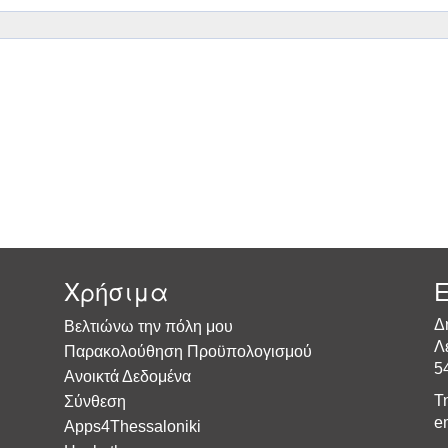
Χρήσιμα
Ε
Δ
Βελτιώνω την πόλη μου
Λ
Παρακολούθηση Προϋπολογισμού
5
Ανοικτά Δεδομένα
Τ
Σύνθεση
e
Apps4Thessaloniki