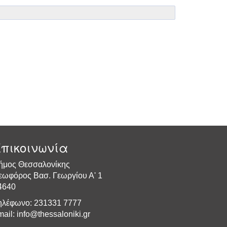
πικοινωνία
ήμος Θεσσαλονίκης
εωφόρος Βασ. Γεωργίου Α' 1
4640
ηλέφωνο: 231331 7777
mail:
info@thessaloniki.gr