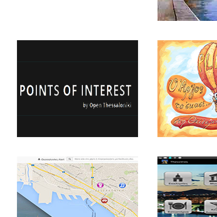
CarMate (5ο βραβείο)
TimeTravel (6ο 
Υπηρεσία Συνοδήγησης για την
Παρουσίαση φωτογρ
Θεσσαλονίκη.
Θεσσαλονίκης από δ
Σημεία Ενδιαφέροντος (9ο
Άργος
βραβείο)
Διαδραστικό παιχνίδι
πανέξυπνο χρυσό κυ
Εφαρμογή αναζήτησης τοποθεσιών και
σημείων ενδιαφέροντος.