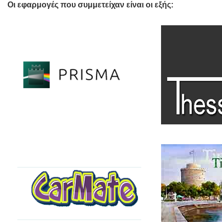
Οι εφαρμογές που συμμετείχαν είναι οι εξής:
Prisma (1ο βραβείο)
THESS-ράμπα (2
Καινοτόμος εφαρμογή Ηλεκτρονικής
Ασφαλής και άνετη κ
Διακυβέρνησης
αμαξίδιο στη Θεσσαλ