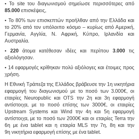
• Το site του διαγωνισμού σημείωσε περισσότερες από
85.000
επισκέψεις,
• Το 80% των επισκεπτών προήλθαν από την Ελλάδα και
το 20% από τον υπόλοιπο κόσμο – κυρίως από Αμερική,
Γερμανία, Αγγλία, Ν. Αφρική, Κύπρο, Ιρλανδία και
Αυστραλία.
•
220
άτομα κατέθεσαν ιδέες και περίπου
3.000
τις
αξιολόγησαν.
• 14 εφαρμογές κρίθηκαν πολύ αξιόλογες και έτοιμες προς
χρήση.
Η Εθνική Τράπεζα της Ελλάδος βράβευσε την 1η νικητήρια
εφαρμογή του διαγωνισμού με το ποσό των 3.000€, οι
εταιρίες Neuropublic και OTS την 2η και 3η εφαρμογή
αντίστοιχα, με το ποσό επίσης των 3000€, οι εταιρίες
Upstream Systems και Wind την 4η και 5η εφαρμογή
αντίστοιχα, με το ποσό των 2000€ και οι εταιρίες Terra την
6η με ένα tablet και η εταιρία MLS την 7η, 8η και την
9η νικητήρια εφαρμογή επίσης με ένα tablet.